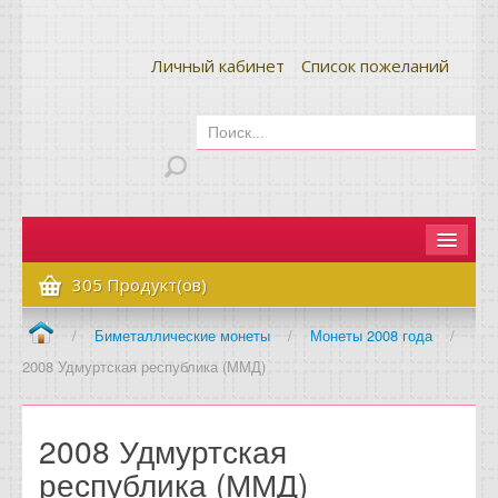
Личный кабинет
Список пожеланий
Главная
305 Продукт(ов)
Как сделать заказ
/
Биметаллические монеты
/
Монеты 2008 года
/
2008 Удмуртская республика (ММД)
Оплата и доставка
Контакты
2008 Удмуртская
Вопрос-ответ
республика (ММД)