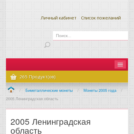
Личный кабинет
Список пожеланий
Главная
265 Продукт(ов)
Как сделать заказ
/
Биметаллические монеты
/
Монеты 2005 года
/
2005 Ленинградская область
Оплата и доставка
Контакты
2005 Ленинградская
Вопрос-ответ
область