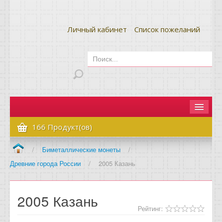
Личный кабинет
Список пожеланий
Главная
166 Продукт(ов)
Как сделать заказ
/
Биметаллические монеты
/
Древние города России
/
2005 Казань
Оплата и доставка
Контакты
2005 Казань
Вопрос-ответ
Рейтинг: