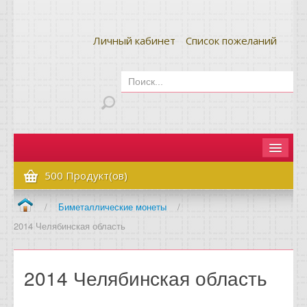
Личный кабинет
Список пожеланий
Главная
500 Продукт(ов)
Как сделать заказ
/
Биметаллические монеты
/
2014 Челябинская область
Оплата и доставка
Контакты
2014 Челябинская область
Вопрос-ответ