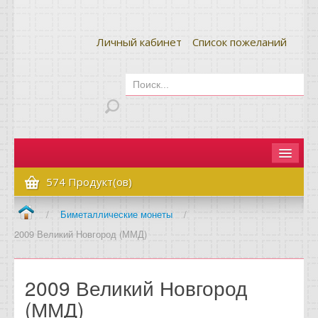
Личный кабинет
Список пожеланий
Главная
574 Продукт(ов)
Как сделать заказ
/
Биметаллические монеты
/
2009 Великий Новгород (ММД)
Оплата и доставка
Контакты
2009 Великий Новгород
Вопрос-ответ
(ММД)