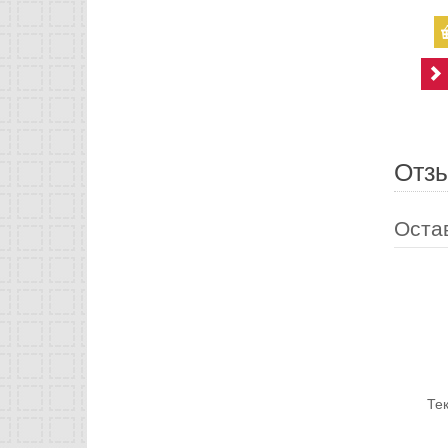
Отз
Оста
Те