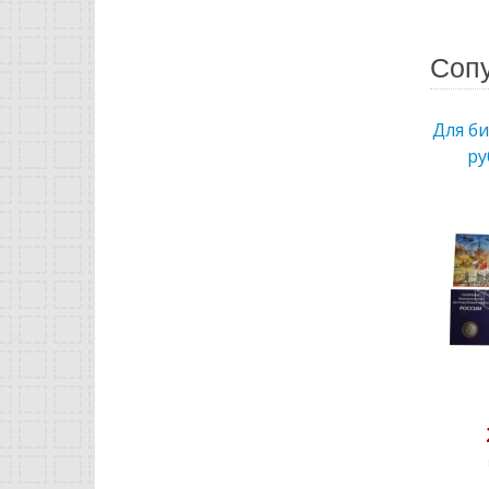
Соп
Для б
ру