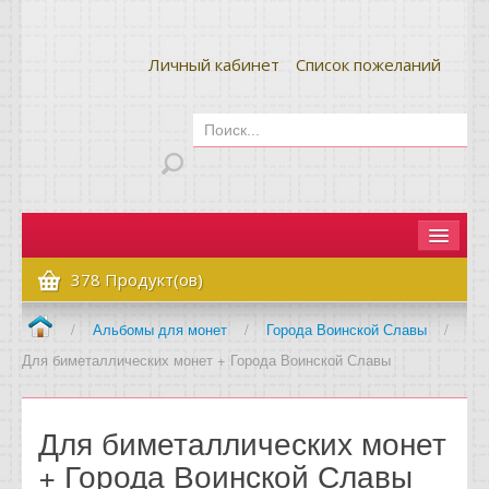
Личный кабинет
Список пожеланий
Главная
378 Продукт(ов)
Как сделать заказ
/
Альбомы для монет
/
Города Воинской Славы
/
Для биметаллических монет + Города Воинской Славы
Оплата и доставка
Контакты
Для биметаллических монет
Вопрос-ответ
+ Города Воинской Славы