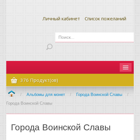
Личный кабинет
Список пожеланий
Главная
376 Продукт(ов)
Как сделать заказ
/
Альбомы для монет
/
Города Воинской Славы
/
Города Воинской Славы
Оплата и доставка
Контакты
Города Воинской Славы
Вопрос-ответ