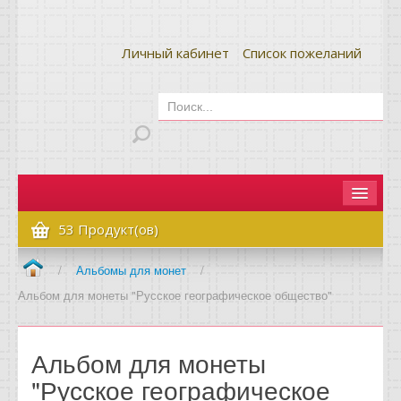
Личный кабинет
Список пожеланий
Главная
53 Продукт(ов)
Как сделать заказ
/
Альбомы для монет
/
Альбом для монеты "Русское географическое общество"
Оплата и доставка
Контакты
Альбом для монеты
Вопрос-ответ
"Русское географическое